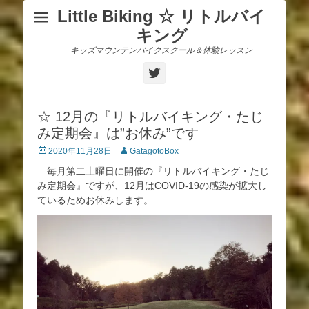
Little Biking ☆ リトルバイ
キング
キッズマウンテンバイクスクール＆体験レッスン
Twitter
☆ 12月の『リトルバイキング・たじ
み定期会』は”お休み”です
投
投
2020年11月28日
GatagotoBox
稿
稿
毎月第二土曜日に開催の『リトルバイキング・たじ
日
者
み定期会』ですが、12月はCOVID-19の感染が拡大し
ているためお休みします。