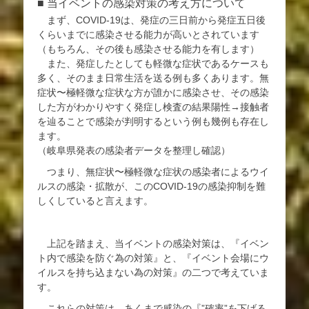
■ 当イベントの感染対策の考え方について
まず、COVID-19は、発症の三日前から発症五日後
くらいまでに感染させる能力が高いとされています
（もちろん、その後も感染させる能力を有します）
また、発症したとしても軽微な症状であるケースも
多く、そのまま日常生活を送る例も多くあります。無
症状〜極軽微な症状な方が誰かに感染させ、その感染
した方がわかりやすく発症し検査の結果陽性→接触者
を辿ることで感染が判明するという例も幾例も存在し
ます。
（岐阜県発表の感染者データを整理し確認）
つまり、無症状〜極軽微な症状の感染者によるウイ
ルスの感染・拡散が、このCOVID-19の感染抑制を難
しくしていると言えます。
上記を踏まえ、当イベントの感染対策は、『イベン
ト内で感染を防ぐ為の対策』と、『イベント会場にウ
イルスを持ち込まない為の対策』の二つで考えていま
す。
これらの対策は、あくまで感染の『”確率”を下げる