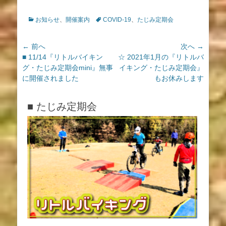
カ
タ
お知らせ
、
開催案内
COVID-19
、
たじみ定期会
テ
グ
ゴ
投
← 前へ
次へ →
リ
ー
前
次
■ 11/14『リトルバイキン
☆ 2021年1月の『リトルバ
稿
の
の
グ・たじみ定期会mini』無事
イキング・たじみ定期会』
ナ
投
投
に開催されました
もお休みします
ビ
稿:
稿:
ゲ
■ たじみ定期会
ー
シ
ョ
ン