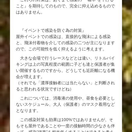
こと』を期待してのもので、完全に抑え込めるもので
はありません。
『イベントで感染を防ぐ為の対策』
屋外イベントでの感染は、直接的な飛沫による感染
と、飛沫付着物を介しての感染の二つが主になります
ので、この可能性を低く抑えるように考えます。
大きな会場で行うレースなどとは違い、リトルバイ
キングは上の写真程度の範囲に子ども達と保護者が集
い開催するものですから、どうしても近距離になる機
会が増えます。
（それでも「濃厚接触者には当たらない」と判断され
ると思われる状況ですけどね）
これについては、消毒液の使用や、昼食を必要とし
ないスケジュール、大人（保護者）のマスク着用など
となります。
この感染対策も効果は100%ではありませんが、そ
もそも屋外であることや一度の接触時間の少なさも伴
って、感染”確率”を相当低くすることはできると考え