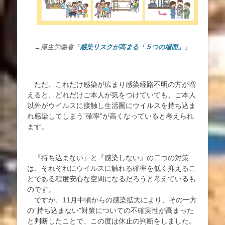
→厚生労働省『
感染リスクが高まる「５つの場面」
』
ただ、これだけ感染が広まり感染経路不明の方が増
えると、どれだけご本人が気をつけていても、ご本人
以外がウイルスに接触し生活圏にウイルスを持ち込ま
れ感染してしまう”確率”が高くなっていると考えられ
ます。
『持ち込まない』と『感染しない』の二つの対策
は、それぞれにウイルスに触れる確率を低く抑えるこ
とである程度安心な空間になるだろうと考えているも
のです。
ですが、11月中頃からの感染拡大により、その一方
の”持ち込まない”対策についての不確実性が高まった
と判断したことで、この度は休止の判断をしました。