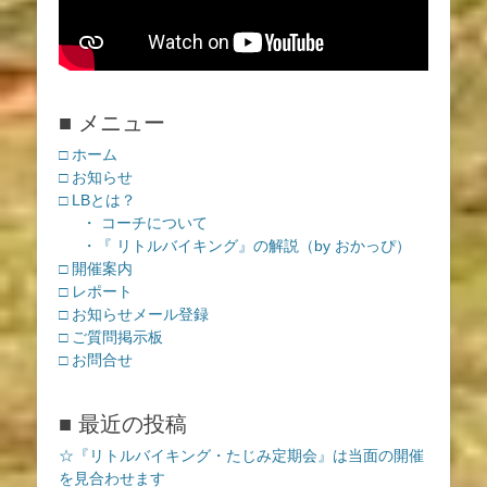
■ メニュー
□ ホーム
□ お知らせ
□ LBとは？
・ コーチについて
・『 リトルバイキング』の解説（by おかっぴ）
□ 開催案内
□ レポート
□ お知らせメール登録
□ ご質問掲示板
□ お問合せ
■ 最近の投稿
☆『リトルバイキング・たじみ定期会』は当面の開催
を見合わせます