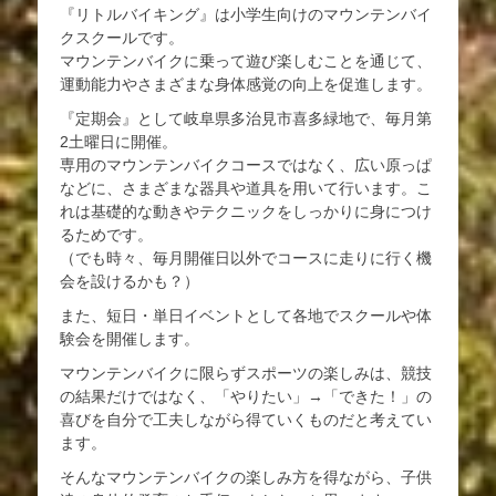
『リトルバイキング』は小学生向けのマウンテンバイ
クスクールです。
マウンテンバイクに乗って遊び楽しむことを通じて、
運動能力やさまざまな身体感覚の向上を促進します。
『定期会』として岐阜県多治見市喜多緑地で、毎月第
2土曜日に開催。
専用のマウンテンバイクコースではなく、広い原っぱ
などに、さまざまな器具や道具を用いて行います。こ
れは基礎的な動きやテクニックをしっかりに身につけ
るためです。
（でも時々、毎月開催日以外でコースに走りに行く機
会を設けるかも？）
また、短日・単日イベントとして各地でスクールや体
験会を開催します。
マウンテンバイクに限らずスポーツの楽しみは、競技
の結果だけではなく、「やりたい」→「できた！」の
喜びを自分で工夫しながら得ていくものだと考えてい
ます。
そんなマウンテンバイクの楽しみ方を得ながら、子供