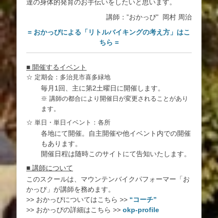
達の身体的発育のお手伝いをしたいと思います。
講師：”おかっぴ” 岡村 周治
= おかっぴによる「リトルバイキングの考え方」はこ
ちら =
■ 開催するイベント
☆ 定期会：多治見市喜多緑地
毎月1回、主に第2土曜日に開催します。
※ 講師の都合により開催日が変更されることがあり
ます。
☆ 単日・単日イベント：各所
各地にて開催。自主開催や他イベント内での開催
もあります。
開催日程は随時このサイトにて告知いたします。
■ 講師について
このスクールは、マウンテンバイクパフォーマー「お
かっぴ」が講師を務めます。
>> おかっぴについてはこちら >>
“コーチ”
>> おかっぴの詳細はこちら >>
okp-profile