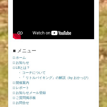
■ メニュー
□ ホーム
□ お知らせ
□ LBとは？
・ コーチについて
・『 リトルバイキング』の解説（by おかっぴ）
□ 開催案内
□ レポート
□ お知らせメール登録
□ ご質問掲示板
□ お問合せ