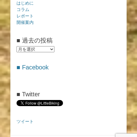
はじめに
コラム
レポート
開催案内
■ 過去の投稿
■
過
去
■ Facebook
の
投
稿
■ Twitter
ツイート