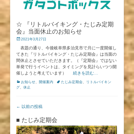
☆ 『リトルバイキング・たじみ定期
会』当面休止のお知らせ
投
2021年3月27日
稿
表題の通り、今後岐阜県多治見市で月に一度開催し
日
てきた『リトルバイキング・たじみ定期会』は当面の
間休止とさせていただきます。（『定期会』ではない
単発で行うイベントは、タイミングを見計らいつつ開
催しようと考えています）
続きを読む…
カ
タ
お知らせ
、
開催案内
たじみ定期会
、
リトルバイキン
テ
グ
グ
、
休止
ゴ
リ
ー
投
←
以前の投稿
稿
ナ
■ たじみ定期会
ビ
ゲ