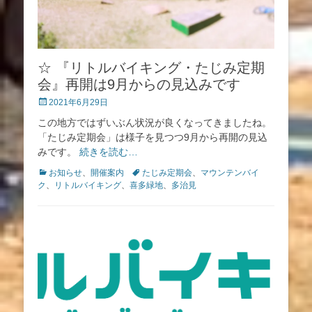
☆ 『リトルバイキング・たじみ定期
会』再開は9月からの見込みです
投
2021年6月29日
稿
この地方ではずいぶん状況が良くなってきましたね。
日
「たじみ定期会」は様子を見つつ9月から再開の見込
みです。
続きを読む…
カ
タ
お知らせ
、
開催案内
たじみ定期会
、
マウンテンバイ
テ
グ
ク
、
リトルバイキング
、
喜多緑地
、
多治見
ゴ
リ
ー