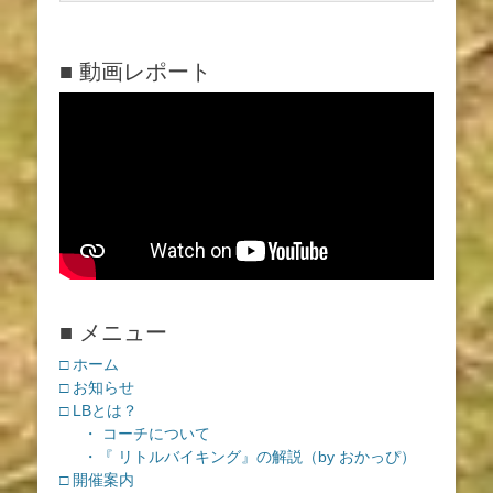
■ 動画レポート
■ メニュー
□ ホーム
□ お知らせ
□ LBとは？
・ コーチについて
・『 リトルバイキング』の解説（by おかっぴ）
□ 開催案内