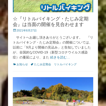
☆『リトルバイキング・たじみ定期
会』は当面の開催を見合わせます
投
2021年8月27日
稿
サイトへお越し頂きありがとうございます。 『リ
日
トルバイキング・たじみ定期会』の開催については、
以前に「9月より開催の見込み」と告知していました
が、全国的なCOVID-19（新型コロナウイルス感染
症）の蔓延により、また
続きを読む…
カ
タ
お知らせ
たじみ定期会 リトルバイキング
テ
グ
ゴ
リ
ー