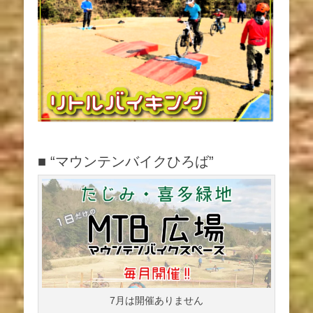
ー
シ
ョ
ン
■ “マウンテンバイクひろば”
7月は開催ありません