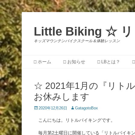
Little Biking
キッズマウンテンバイクスクール＆体験レッスン
メインメニュー
コ
□ ホーム
□ お知らせ
□ LBとは？
ン
テ
ン
☆ 2021年1月の『リ
ツ
へ
お休みします
ス
キ
投
投
2020年12月26日
GatagotoBox
ッ
稿
稿
プ
日
者
こんにちは。リトルバイキングです。
毎月第2土曜日に開催している「リトルバイキン