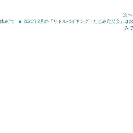
次へ
次
休み”で
★ 2021年2月の『リトルバイキング・たじみ定期会』は
の
み
投
稿: