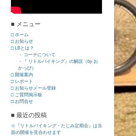
■ メニュー
□ ホーム
□ お知らせ
□ LBとは？
・ コーチについて
・『 リトルバイキング』の解説（by お
かっぴ）
□ 開催案内
□ レポート
□ お知らせメール登録
□ ご質問掲示板
□ お問合せ
■ 最近の投稿
☆『リトルバイキング・たじみ定期会』は当
面の開催を見合わせます