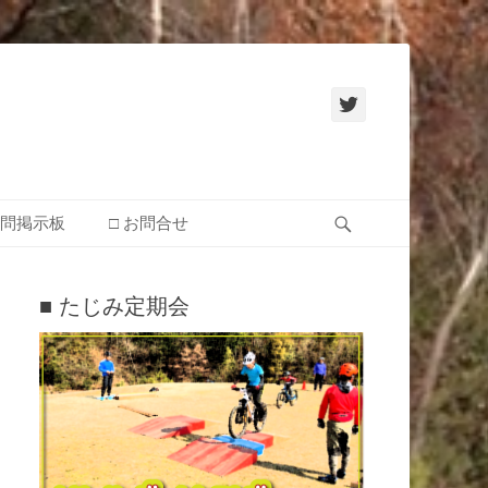
Twitter
検
質問掲示板
□ お問合せ
索
■ たじみ定期会