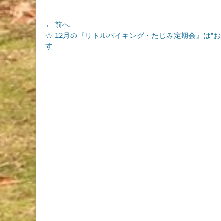
ゴ
リ
ー
投
← 前へ
前
☆ 12月の『リトルバイキング・たじみ定期会』は”お
稿
の
す
ナ
投
稿:
ビ
ゲ
ー
シ
ョ
ン