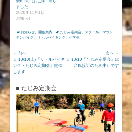
会mini』は定員に達し
ました
2020年11月1日
お知らせ
カ
タ
お知らせ
、
開催案内
たじみ定期会
、
スクール
、
マウン
テ
グ
テンバイク
、
リトルバイキング
、
小学生
ゴ
リ
投
← 前へ
次へ →
ー
前
次
☆ 10/10(土)『リトルバイキ
☆ 10/10『たじみ定期会』は
稿
の
の
ング・たじみ定期会』開催
台風接近のため中止です
ナ
投
投
します
ビ
稿:
稿:
ゲ
■ たじみ定期会
ー
シ
ョ
ン