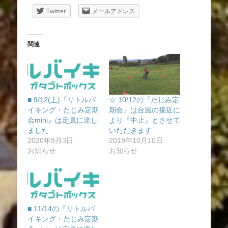
Twitter
メールアドレス
関連
■ 9/12(土)『リトルバ
☆ 10/12の『たじみ定
イキング・たじみ定期
期会』は台風の接近に
会mini』は定員に達し
より『中止』とさせて
ました
いただきます
2020年9月3日
2019年10月10日
お知らせ
お知らせ
■ 11/14の『リトルバ
イキング・たじみ定期