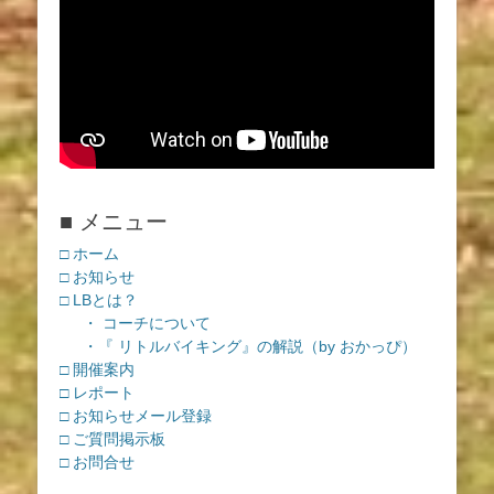
■ メニュー
□ ホーム
□ お知らせ
□ LBとは？
・ コーチについて
・『 リトルバイキング』の解説（by おかっぴ）
□ 開催案内
□ レポート
□ お知らせメール登録
□ ご質問掲示板
□ お問合せ