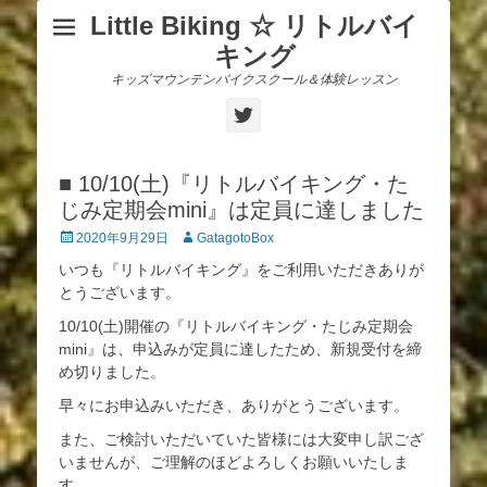
Little Biking ☆ リトルバイ
キング
キッズマウンテンバイクスクール＆体験レッスン
Twitter
■ 10/10(土)『リトルバイキング・た
じみ定期会mini』は定員に達しました
投
投
2020年9月29日
GatagotoBox
稿
稿
いつも『リトルバイキング』をご利用いただきありが
日
者
とうございます。
10/10(土)開催の『リトルバイキング・たじみ定期会
mini』は、申込みが定員に達したため、新規受付を締
め切りました。
早々にお申込みいただき、ありがとうございます。
また、ご検討いただいていた皆様には大変申し訳ござ
いませんが、ご理解のほどよろしくお願いいたしま
す。