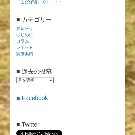
『まだ保留』です・・・
■ カテゴリー
お知らせ
はじめに
コラム
レポート
開催案内
■ 過去の投稿
■
過
去
■ Facebook
の
投
稿
■ Twitter