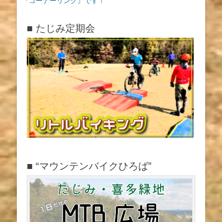
稿:
稿:
『コーナーリング』です！
ゲ
ー
■ たじみ定期会
シ
ョ
ン
■ “マウンテンバイクひろば”