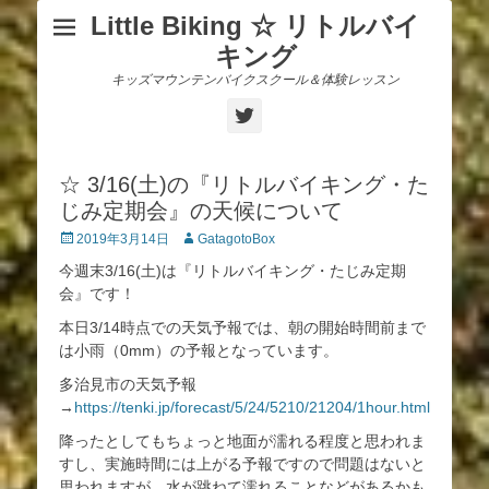
Little Biking ☆ リトルバイ
キング
キッズマウンテンバイクスクール＆体験レッスン
Twitter
☆ 3/16(土)の『リトルバイキング・た
じみ定期会』の天候について
投
投
2019年3月14日
GatagotoBox
稿
稿
今週末3/16(土)は『リトルバイキング・たじみ定期
日
者
会』です！
本日3/14時点での天気予報では、朝の開始時間前まで
は小雨（0mm）の予報となっています。
多治見市の天気予報
→
https://tenki.jp/forecast/5/24/5210/21204/1hour.html
降ったとしてもちょっと地面が濡れる程度と思われま
すし、実施時間には上がる予報ですので問題はないと
思われますが、水が跳ねて濡れることなどがあるかも