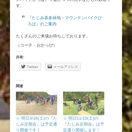
す。
『たじみ喜多緑地・マウンテンバイクひ
ろば』のご案内
たくさんのご来場お待ちしております。
（コーチ・おかっぴ）
共有:
Twitter
メールアドレス
関連
☆ 明日3/16(土)の『た
☆ 明日11/10(土)の
じみ定期会』は予定通
『たじみ定期会』は予
り開催です！
定通り開催します！