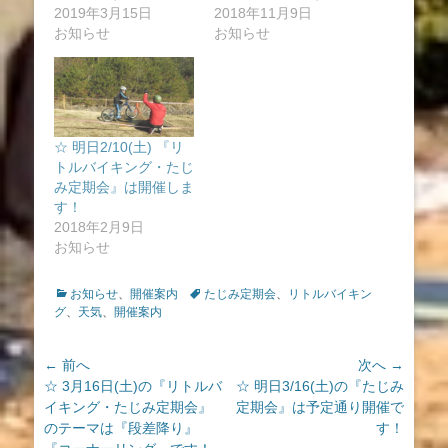
2019年3月15日
2018年11月9日
お知らせ
お知らせ
☆ 明日2/10(土) 『リ
トルバイキング・たじ
み定期会』は開催しま
す！
2018年2月9日
お知らせ
カ
タ
お知らせ
、
開催案内
たじみ定期会
、
リトルバイキン
テ
グ
グ
、
天気
、
開催案内
ゴ
リ
投
← 前へ
次へ →
ー
前
次
☆ 3月16日(土)の『リトルバ
☆ 明日3/16(土)の『たじみ
稿
の
の
イキング・たじみ定期会』
定期会』は予定通り開催で
ナ
投
投
のテーマは『段差降り』
す！
ビ