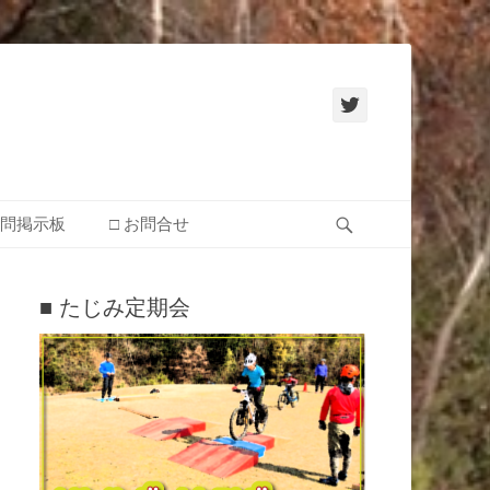
Twitter
検
質問掲示板
□ お問合せ
索
■ たじみ定期会