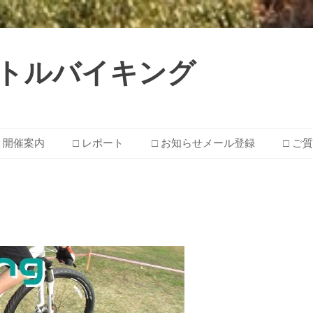
 ☆ リトルバイキング
□ 開催案内
□ レポート
□ お知らせメール登録
□ ご