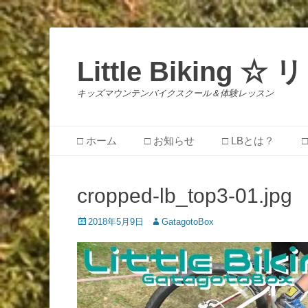
Little Biking
キッズマウンテンバイクスクール＆体験レッスン
メインメニュー
コ
□ ホーム
□ お知らせ
□ LBとは？
ン
テ
ン
cropped-lb_top3-01.jpg
ツ
へ
投
投
2018年5月9日
GatagotoBox
ス
稿
稿
キ
日
者
ッ
プ