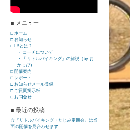
■ メニュー
□ ホーム
□ お知らせ
□ LBとは？
・ コーチについて
・『 リトルバイキング』の解説（by お
かっぴ）
□ 開催案内
□ レポート
□ お知らせメール登録
□ ご質問掲示板
□ お問合せ
■ 最近の投稿
☆『リトルバイキング・たじみ定期会』は当
面の開催を見合わせます