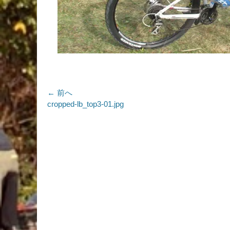
投
← 前へ
前
cropped-lb_top3-01.jpg
稿
の
ナ
投
稿:
ビ
ゲ
ー
シ
ョ