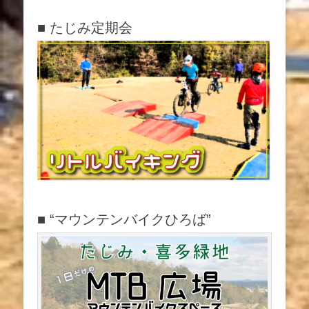
稿:
稿:
ゲ
■ たじみ定期会
ー
シ
ョ
ン
■ “マウンテンバイクひろば”