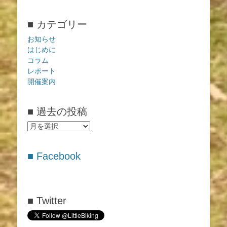
■ カテゴリー
お知らせ
はじめに
コラム
レポート
開催案内
■ 過去の投稿
■
過
去
■ Facebook
の
投
稿
■ Twitter