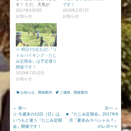
す！ ただ、天気が
です！
良…
2017年6月9日
2020年2月7日
お知らせ
お知らせ
☆ 明日7/13(土)の『リ
トルバイキング・たじ
み定期会』は予定通り
開催です！
2019年7月12日
お知らせ
カ
タ
お知らせ
、
開催案内
ご連絡
、
開催案内
テ
グ
ゴ
投
← 前へ
次へ →
リ
ー
前
次
☆ 今週末の13日（日）は、
■ 『たじみ定期会』2017年8
稿
の
の
いつもと違う『たじみ定期
月『夏休みスペシャル？』
ナ
投
投
会』開催です！
のレポート
ビ