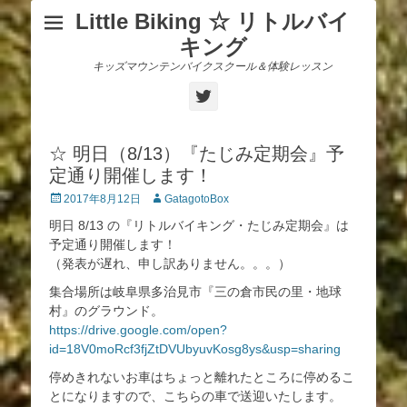
Little Biking ☆ リトルバイ
キング
キッズマウンテンバイクスクール＆体験レッスン
Twitter
☆ 明日（8/13）『たじみ定期会』予
定通り開催します！
投
投
2017年8月12日
GatagotoBox
稿
稿
明日 8/13 の『リトルバイキング・たじみ定期会』は
日
者
予定通り開催します！
（発表が遅れ、申し訳ありません。。。）
集合場所は岐阜県多治見市『三の倉市民の里・地球
村』のグラウンド。
https://drive.google.com/open?
id=18V0moRcf3fjZtDVUbyuvKosg8ys&usp=sharing
停めきれないお車はちょっと離れたところに停めるこ
とになりますので、こちらの車で送迎いたします。