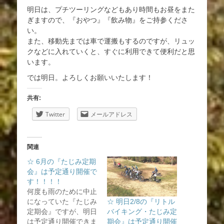
明日は、プチツーリングなどもあり時間もお昼をまた
ぎますので、『おやつ』『飲み物』をご持参くださ
い。
また、移動先までは車で運搬もするのですが、リュッ
クなどに入れていくと、すぐに利用できて便利だと思
います。
では明日。よろしくお願いいたします！
共有:
Twitter
メールアドレス
関連
☆ 6月の『たじみ定期
会』は予定通り開催で
す！！！！
何度も雨のために中止
になっていた『たじみ
☆ 明日2/8の『リトル
定期会』ですが、明日
バイキング・たじみ定
は予定通り開催できま
期会』は予定通り開催