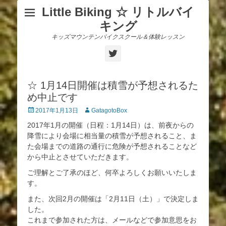
Little Biking ☆ リトルバイ
キング
キッズマウンテンバイクスクール＆体験レッスン
Twitter
☆ 1月14日開催は積雪が予想されるた
め中止です
投
投
2017年1月13日
GatagotoBox
稿
稿
2017年1月の開催（日程：1月14日）は、前夜からの
日
者
降雪により会場に相当量の積雪が予想されること、ま
た会場までの道路の通行に危険が予想されることなど
から中止とさせていただきます。
ご理解とご了承のほど、何卒よろしくお願いいたしま
す。
また、次回2月の開催は「2月11日（土）」で決定しま
した。
これまで参加された方は、メールなどで参加意思をお