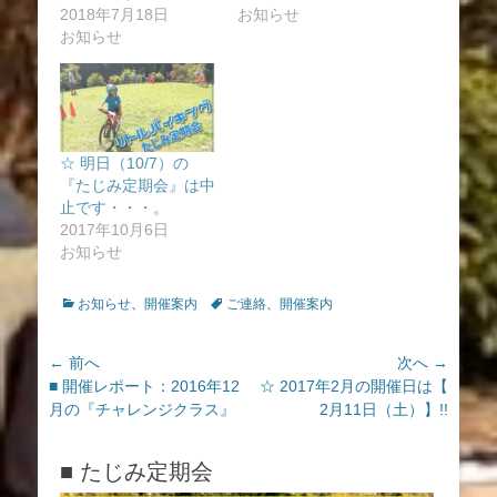
2018年7月18日
お知らせ
お知らせ
☆ 明日（10/7）の
『たじみ定期会』は中
止です・・・。
2017年10月6日
お知らせ
カ
タ
お知らせ
、
開催案内
ご連絡
、
開催案内
テ
グ
ゴ
投
← 前へ
次へ →
リ
ー
前
次
■ 開催レポート：2016年12
☆ 2017年2月の開催日は【
稿
の
の
月の『チャレンジクラス』
2月11日（土）】!!
ナ
投
投
ビ
稿:
稿:
ゲ
■ たじみ定期会