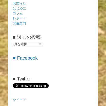
お知らせ
はじめに
コラム
レポート
開催案内
■ 過去の投稿
■
過
去
■ Facebook
の
投
稿
■ Twitter
ツイート