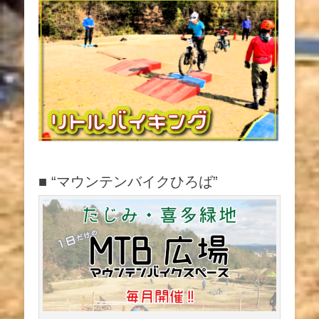
ー
シ
ョ
ン
■ “マウンテンバイクひろば”