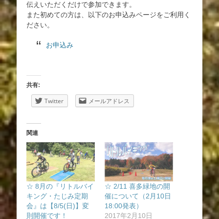
伝えいただくだけで参加できます。
また初めての方は、以下のお申込みページをご利用く
ださい。
お申込み
共有:
Twitter
メールアドレス
関連
☆ 8月の『リトルバイ
☆ 2/11 喜多緑地の開
キング・たじみ定期
催について（2月10日
会』は【8/5(日)】変
18:00発表）
則開催です！
2017年2月10日