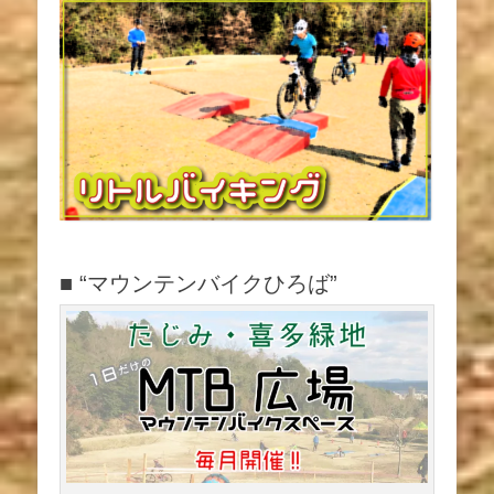
シ
ョ
ン
■ “マウンテンバイクひろば”