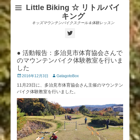
Little Biking ☆ リトルバイ
キング
キッズマウンテンバイクスクール＆体験レッスン
Twitter
● 活動報告：多治見市体育協会さんで
のマウンテンバイク体験教室を行いま
した
投
投
2016年12月3日
GatagotoBox
稿
稿
11月23日に、多治見市体育協会さん主催のマウンテン
日
者
バイク体験教室を行いました。