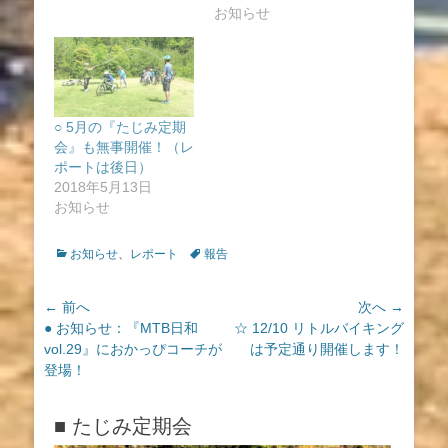
お知らせ
○ 5月の『たじみ定期
会』も無事開催！（レ
ポートは後日）
2018年5月13日
お知らせ
カ
タ
お知らせ
、
レポート
報告
テ
グ
ゴ
投
← 前へ
次へ →
リ
ー
前
次
● お知らせ：『MTB日和
☆ 12/10 リトルバイキング
稿
の
の
vol.29』におかっぴコーチが
は予定通り開催します！
ナ
投
投
登場！
ビ
稿:
稿:
ゲ
■ たじみ定期会
ー