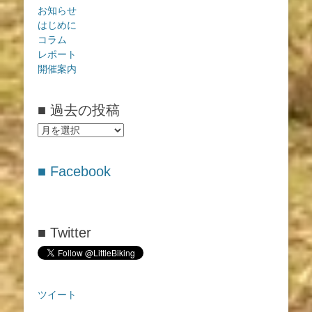
お知らせ
はじめに
コラム
レポート
開催案内
■ 過去の投稿
■
過
去
■ Facebook
の
投
稿
■ Twitter
ツイート