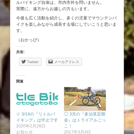
ルバイキング自体は、市内市外を問いません。
実際に、遠方からお越しの方もいます。
今後も広く活動を紹介し、多くの児童でマウンテンバ
イクを楽しみながら成長する場にしていこうと思いま
す。
（おかっぴ）
共有:
Twitter
メールアドレス
関連
☆ 3/14の『リトルバ
◯ 3月の『多治見定期
イキング』は中止です
会』はトライアルごっ
2020年2月28日
こ！
お知らせ
2017年3月4日