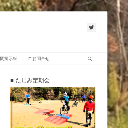
Twitter
検
質問掲示板
□ お問合せ
索
■ たじみ定期会