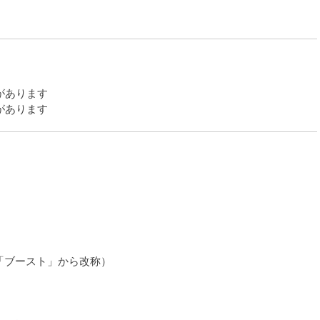
があります
があります
ス（「ブースト」から改称）