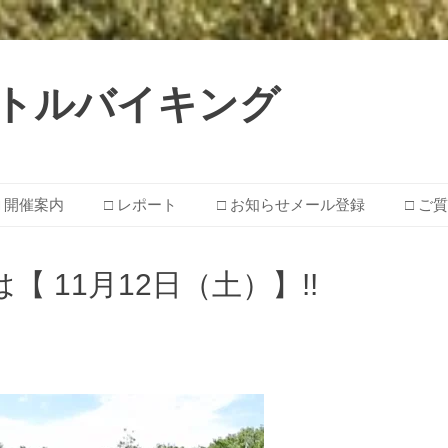
 ☆ リトルバイキング
□ 開催案内
□ レポート
□ お知らせメール登録
□ ご
は【 11月12日（土）】!!