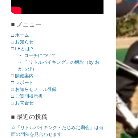
■ メニュー
□ ホーム
□ お知らせ
□ LBとは？
・ コーチについて
・『 リトルバイキング』の解説（by お
かっぴ）
□ 開催案内
□ レポート
□ お知らせメール登録
□ ご質問掲示板
□ お問合せ
■ 最近の投稿
☆『リトルバイキング・たじみ定期会』は当
面の開催を見合わせます