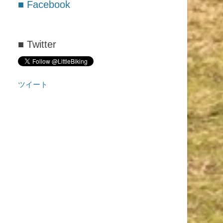
去
■ Facebook
の
投
稿
■ Twitter
ツイート