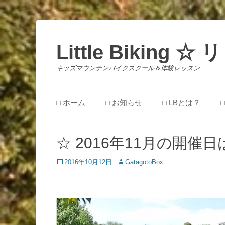
Little Biking
キッズマウンテンバイクスクール＆体験レッスン
メインメニュー
コ
□ ホーム
□ お知らせ
□ LBとは？
ン
テ
ン
☆ 2016年11月の開催日
ツ
へ
投
投
2016年10月12日
GatagotoBox
ス
稿
稿
キ
日
者
ッ
プ