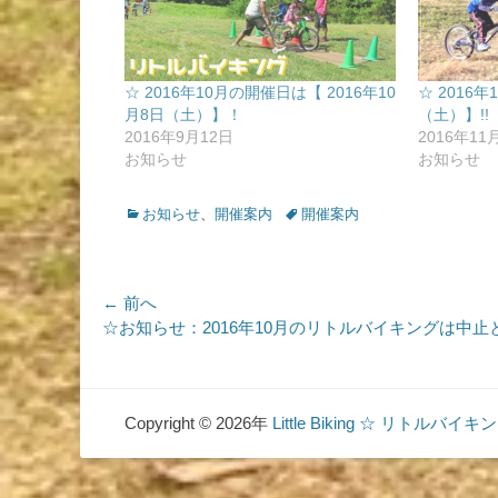
☆ 2016年10月の開催日は【 2016年10
☆ 2016
月8日（土）】！
（土）】!!
2016年9月12日
2016年11
お知らせ
お知らせ
カ
タ
お知らせ
、
開催案内
開催案内
テ
グ
ゴ
リ
ー
投
← 前へ
前
☆お知らせ：2016年10月のリトルバイキングは中止
稿
の
ナ
投
稿:
ビ
Copyright © 2026年
Little Biking ☆ リトルバイキ
ゲ
ー