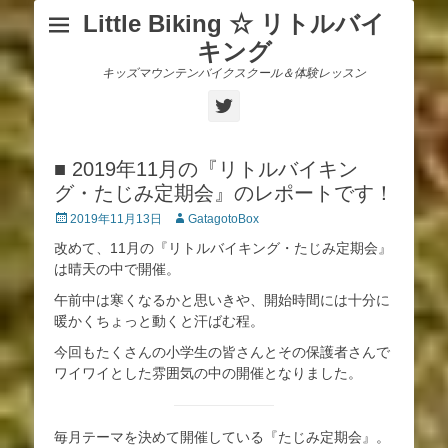
Little Biking ☆ リトルバイ
キング
キッズマウンテンバイクスクール＆体験レッスン
Twitter
■ 2019年11月の『リトルバイキン
グ・たじみ定期会』のレポートです！
投
投
2019年11月13日
GatagotoBox
稿
稿
改めて、11月の『リトルバイキング・たじみ定期会』
日
者
は晴天の中で開催。
午前中は寒くなるかと思いきや、開始時間には十分に
暖かくちょっと動くと汗ばむ程。
今回もたくさんの小学生の皆さんとその保護者さんで
ワイワイとした雰囲気の中の開催となりました。
毎月テーマを決めて開催している『たじみ定期会』。