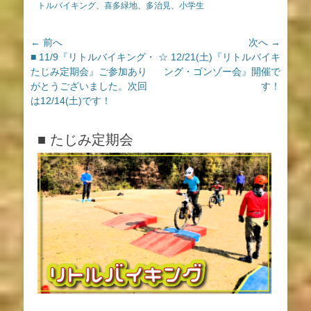
テ
グ
トルバイキング
、
喜多緑地
、
多治見
、
小学生
ゴ
リ
投
← 前へ
次へ →
ー
前
次
■ 11/9『リトルバイキング・
☆ 12/21(土)『リトルバイキ
稿
の
の
たじみ定期会』ご参加あり
ング・ゴンゾー会』開催で
ナ
投
投
がとうございました。次回
す！
ビ
稿:
稿:
は12/14(土)です！
ゲ
ー
■ たじみ定期会
シ
ョ
ン