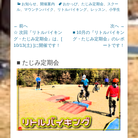
カ
タ
お知らせ
、
開催案内
おかっぴ
、
たじみ定期会
、
スクー
テ
グ
ル
、
マウンテンバイク
、
リトルバイキング
、
レッスン
、
小学生
ゴ
リ
投
← 前へ
次へ →
ー
前
次
☆ 次回『リトルバイキン
■ 10月の『リトルバイキン
稿
の
の
グ・たじみ定期会』は、[
グ・たじみ定期会』のレポ
ナ
投
投
10/13(土) ]に開催です！
ートです！
ビ
稿:
稿:
ゲ
■ たじみ定期会
ー
シ
ョ
ン