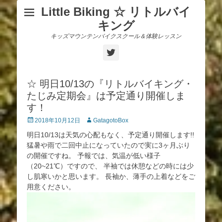
Little Biking ☆ リトルバイ
キング
キッズマウンテンバイクスクール＆体験レッスン
Twitter
☆ 明日10/13の『リトルバイキング・
たじみ定期会』は予定通り開催しま
す！
投
投
2018年10月12日
GatagotoBox
稿
稿
明日10/13は天気の心配もなく、予定通り開催します!!
日
者
猛暑や雨で二回中止になっていたので実に3ヶ月ぶり
の開催ですね。 予報では、気温が低い様子
（20~21℃）ですので、 半袖では休憩などの時には少
し肌寒いかと思います。 長袖か、薄手の上着などをご
用意ください。