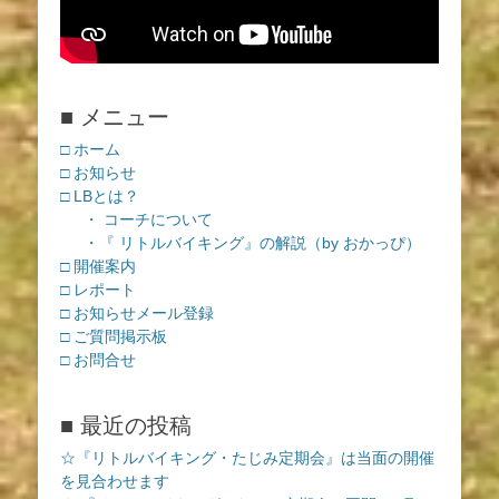
■ メニュー
□ ホーム
□ お知らせ
□ LBとは？
・ コーチについて
・『 リトルバイキング』の解説（by おかっぴ）
□ 開催案内
□ レポート
□ お知らせメール登録
□ ご質問掲示板
□ お問合せ
■ 最近の投稿
☆『リトルバイキング・たじみ定期会』は当面の開催
を見合わせます