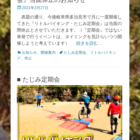
投
2021年3月27日
稿
表題の通り、今後岐阜県多治見市で月に一度開催し
日
てきた『リトルバイキング・たじみ定期会』は当面の
間休止とさせていただきます。（『定期会』ではない
単発で行うイベントは、タイミングを見計らいつつ開
催しようと考えています）
続きを読む…
カ
タ
お知らせ
、
開催案内
たじみ定期会
、
リトルバイキン
テ
グ
グ
、
休止
ゴ
リ
ー
■ たじみ定期会