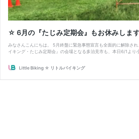
☆ 6月の『たじみ定期会』もお休みしま
みなさんこんにちは。 5月終盤に緊急事態宣言も全面的に解除さ
イキング・たじみ定期会』の会場となる多治見市も、本日6/1より
Little Biking ☆ リトルバイキング